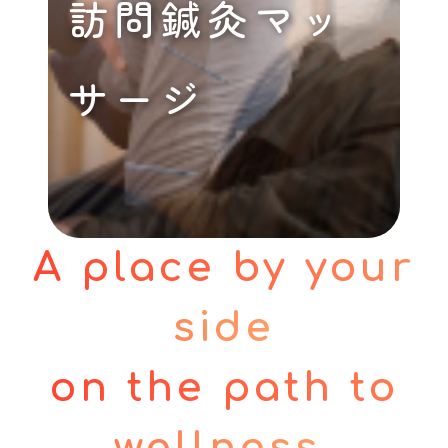
訪問鍼灸マッ
サージ
A place by your
side
on the path to